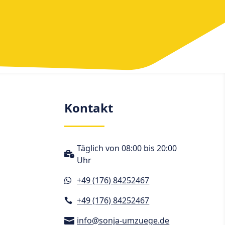
Kontakt
Täglich von 08:00 bis 20:00

Uhr
+49 (176) 84252467

+49 (176) 84252467

info@sonja-umzuege.de
